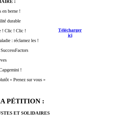
AIRE :
 en berne !
lité durable
Télécharger
! Clic ! Clic !
ici
ladie : réclamez les !
 SuccessFactors
èves
Capgemini !
lutôt « Prenez sur vous »
A PÉTITION :
USTES ET SOLIDAIRES