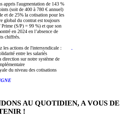
s appris l'augmentation de 143 %
joints (soit de 400 à 780 € annuel)
lle et de 25% la cotisation pour les
bre global du contrat est toujours
/ Prime (S/P) = 99 %) et que son
montré en 2024 en l’absence de
ts chiffrés.
z les actions de l'intersyndicale :
lidarité entre les salariés
a direction sur notre système de
mplémentaire
yale du niveau des cotisations
IGNE
NDONS AU QUOTIDIEN, A VOUS DE
ENIR !