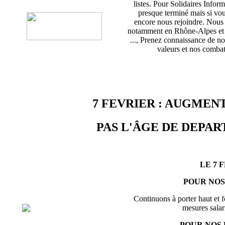
listes. Pour Solidaires Info
presque terminé mais si vou
encore nous rejoindre. Nou
notamment en Rhône-Alpes et d
..., Prenez connaissance de no
valeurs et nos combats
7 FEVRIER : AUGMENT
PAS L'ÂGE DE DEPART
LE 7 
POUR NOS
Continuons à porter haut et f
mesures salari
POUR NOS 