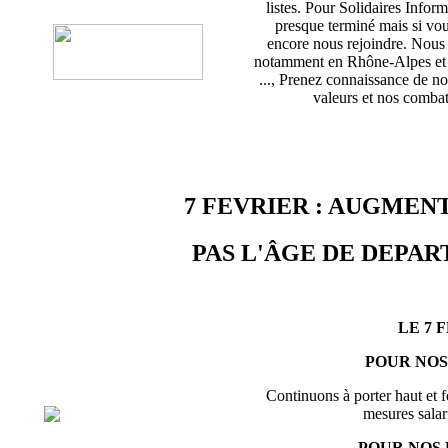
listes. Pour Solidaires Info
presque terminé mais si vou
encore nous rejoindre. Nou
notamment en Rhône-Alpes et d
..., Prenez connaissance de no
valeurs et nos combats
7 FEVRIER : AUGMENT
PAS L'ÂGE DE DEPART
LE 7 
POUR NOS
Continuons à porter haut et f
mesures salari
POUR NOS 