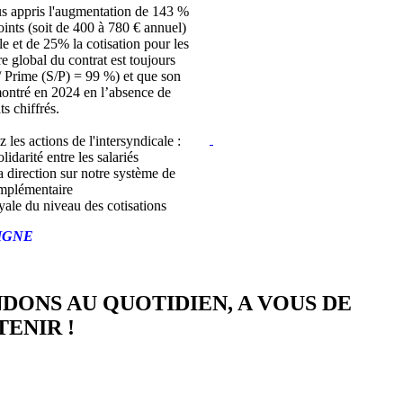
s appris l'augmentation de 143 %
joints (soit de 400 à 780 € annuel)
lle et de 25% la cotisation pour les
bre global du contrat est toujours
/ Prime (S/P) = 99 %) et que son
montré en 2024 en l’absence de
ts chiffrés.
z les actions de l'intersyndicale :
lidarité entre les salariés
a direction sur notre système de
mplémentaire
yale du niveau des cotisations
IGNE
NDONS AU QUOTIDIEN, A VOUS DE
ENIR !