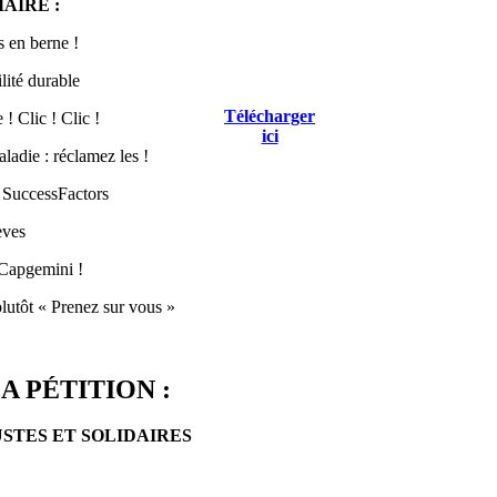
AIRE :
 en berne !
lité durable
Télécharger
! Clic ! Clic !
ici
ladie : réclamez les !
 SuccessFactors
èves
Capgemini !
lutôt « Prenez sur vous »
A PÉTITION :
USTES ET SOLIDAIRES