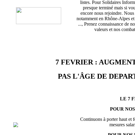
listes. Pour Solidaires Info
presque terminé mais si vou
encore nous rejoindre. Nou
notamment en Rhône-Alpes et d
..., Prenez connaissance de no
valeurs et nos combats
7 FEVRIER : AUGMENT
PAS L'ÂGE DE DEPART
LE 7 
POUR NOS
Continuons à porter haut et f
mesures salari
POUR NOS 