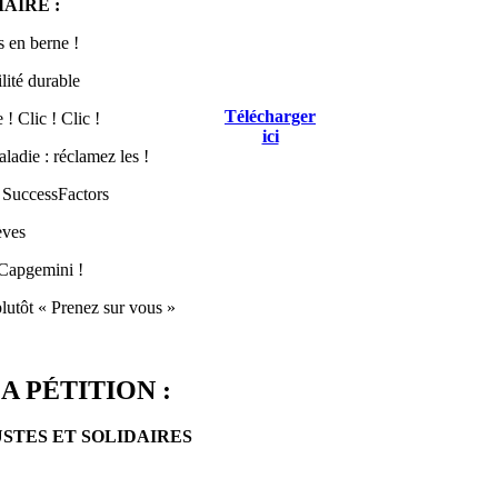
AIRE :
 en berne !
lité durable
Télécharger
! Clic ! Clic !
ici
ladie : réclamez les !
 SuccessFactors
èves
Capgemini !
lutôt « Prenez sur vous »
A PÉTITION :
USTES ET SOLIDAIRES