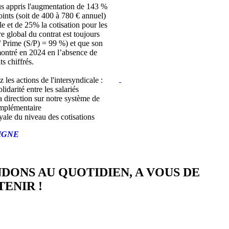
s appris l'augmentation de 143 %
joints (soit de 400 à 780 € annuel)
lle et de 25% la cotisation pour les
bre global du contrat est toujours
/ Prime (S/P) = 99 %) et que son
montré en 2024 en l’absence de
ts chiffrés.
z les actions de l'intersyndicale :
lidarité entre les salariés
a direction sur notre système de
mplémentaire
yale du niveau des cotisations
IGNE
NDONS AU QUOTIDIEN, A VOUS DE
ENIR !