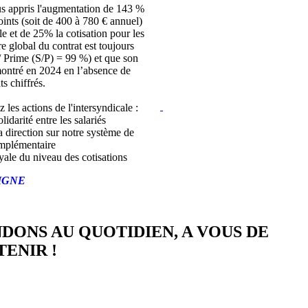
s appris l'augmentation de 143 %
joints (soit de 400 à 780 € annuel)
lle et de 25% la cotisation pour les
bre global du contrat est toujours
/ Prime (S/P) = 99 %) et que son
montré en 2024 en l’absence de
ts chiffrés.
z les actions de l'intersyndicale :
lidarité entre les salariés
a direction sur notre système de
mplémentaire
yale du niveau des cotisations
IGNE
NDONS AU QUOTIDIEN, A VOUS DE
ENIR !