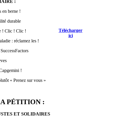
AIRE :
 en berne !
lité durable
Télécharger
! Clic ! Clic !
ici
ladie : réclamez les !
 SuccessFactors
èves
Capgemini !
lutôt « Prenez sur vous »
A PÉTITION :
USTES ET SOLIDAIRES