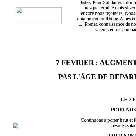
listes. Pour Solidaires Info
presque terminé mais si vou
encore nous rejoindre. Nou
notamment en Rhône-Alpes et d
..., Prenez connaissance de no
valeurs et nos combats
7 FEVRIER : AUGMENT
PAS L'ÂGE DE DEPART
LE 7 
POUR NOS
Continuons à porter haut et f
mesures salari
POUR NOS 